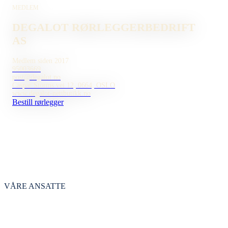
MEDLEM
DEGALOT RØRLEGGERBEDRIFT
AS
Medlem siden 2017
95003669
post@degalot.no
Caspar Storms vei 12, 0664, OSLO
www.degalot-nettbutikk.no
Bestill rørlegger
VÅRE ANSATTE