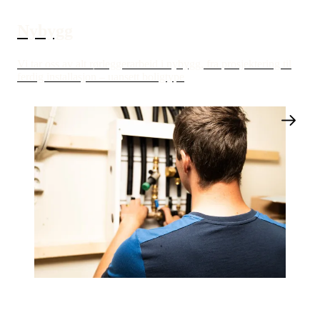
Nybygg
Vi tar oss av alt rørleggerarbeid i nybygg, fra prosjektering til
ferdig installasjon – uansett boligtype