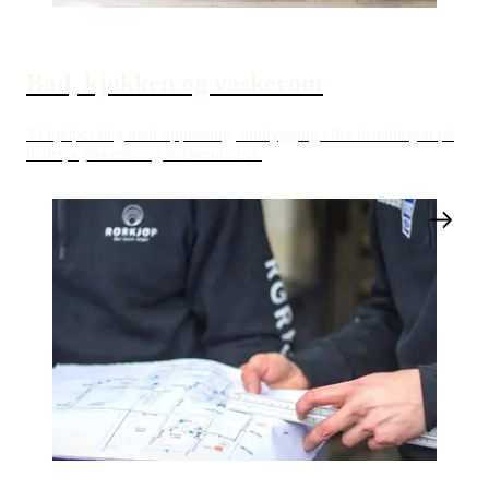
Bad, kjøkken og vaskerom
Vi hjelper deg med oppussing, ombygging eller installasjon på
badet, kjøkkenet og vaskerommet.