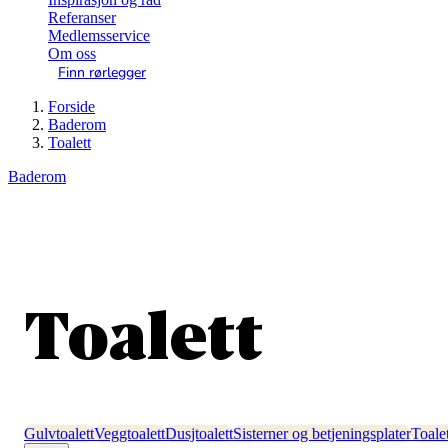
Referanser
Medlemsservice
Om oss
Finn rørlegger
Forside
Baderom
Toalett
Baderom
Toalett
Gulvtoalett
Veggtoalett
Dusjtoalett
Sisterner og betjeningsplater
Toalet