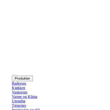
Produkter
Baderom
Kjøkken
Vaskerom
Varme og Klima
Utemiljø
Tjenester
Inspirasjon og råd