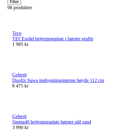
Filter
98 produkter
Tece
TECEsolid betjeningsplate i børstet grafitt
1 985 kr
Geberit
Duofix Sawa innbyggingsisterne høyde 112 cm
8 475 kr
Geberit
Sigma40 betjeningsplate børstet stål rund
3 990 kr